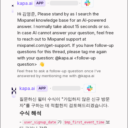
kapa.ai
·
·
APP
Hi 
김영준
, Please stand by as I search the 
Mixpanel knowledge base for an AI-powered 
answer. I normally take about 15 seconds or so. 
In case AI cannot answer your question, feel free 
to reach out to Mixpanel support at 
mixpanel.com/get-support
. If you have follow-up 
questions for this thread, please tag me again 
with your question: @kapa.ai 
<follow-up 
question>
👋
Feel free to ask a follow-up question once I've 
answered by mentioning me with @kapa.ai
kapa.ai
·
·
APP
질문하신 필터 수식이 "가입하지 않은 신규 방문
자"를 구하는 데 적합한지 검토해드리겠습니다.
수식 해석
- 
가 
보
user_signup_date
$mp_first_event_time