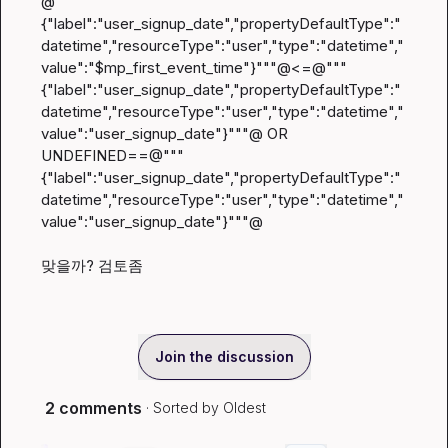
@"""
{"label":"user_signup_date","propertyDefaultType":"
datetime","resourceType":"user","type":"datetime","
value":"$mp_first_event_time"}"""@<=@"""
{"label":"user_signup_date","propertyDefaultType":"
datetime","resourceType":"user","type":"datetime","
value":"user_signup_date"}"""@ OR 
UNDEFINED==@"""
{"label":"user_signup_date","propertyDefaultType":"
datetime","resourceType":"user","type":"datetime","
value":"user_signup_date"}"""@

맞을까? 검토좀
Join the discussion
2 comments
· Sorted by
Oldest