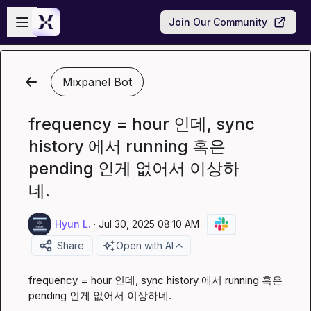
Skip to main content
Open sidebar
Join Our Community
Mixpanel Bot
frequency = hour 인데, sync
history 에서 running 혹은
pending 인게 없어서 이상하
네.
Hyun L.
·
Jul 30, 2025 08:10 AM
·
Share
Open with AI
frequency = hour 인데, sync history 에서 running 혹은 
pending 인게 없어서 이상하네.